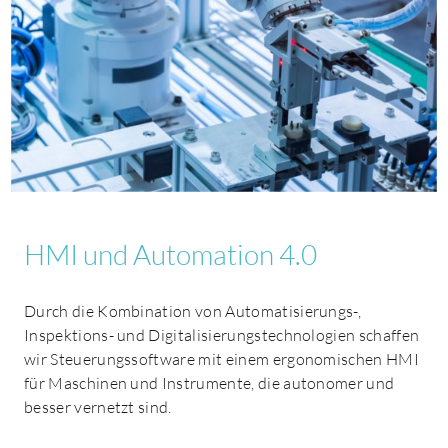
Sie leiten eine Produktionsstätte und stehen vor der
Herausforderung, Ihre Kosten zu senken, Ihre Rückverfolgbarkeit
und Qualität zu verbessern und Ihre Produktion zu digitalisieren?
Entdecken Sie die Leistungen, die Ihnen zur Verfügung stehen!
Uhren
Medizinisch
Elektronik
Mechanik
Mikromechanik
Expertisen
HMI und Automation 4.0
Durch die Kombination von Automatisierungs-,
Inspektions- und Digitalisierungstechnologien schaffen
wir Steuerungssoftware mit einem ergonomischen HMI
für Maschinen und Instrumente, die autonomer und
besser vernetzt sind.