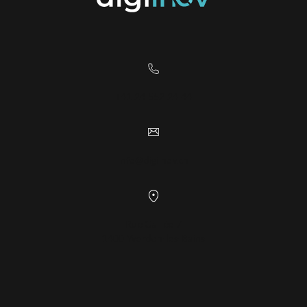
+41 24 552 24 44
info@digiinov.ch
Rue Galilée 7
1400 Yverdon-les-Bains