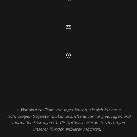
+41 24 552 24 44
info@digiinov.ch
Rue Galilée 7
1400 Yverdon-les-Bains
«
Wir sind ein Team von Ingenieuren, die sich für neue
Technologien begeistern, über Branchenerfahrung verfügen und
innovative Lösungen für die Software-Herausforderungen
unserer Kunden anbieten möchten.
»